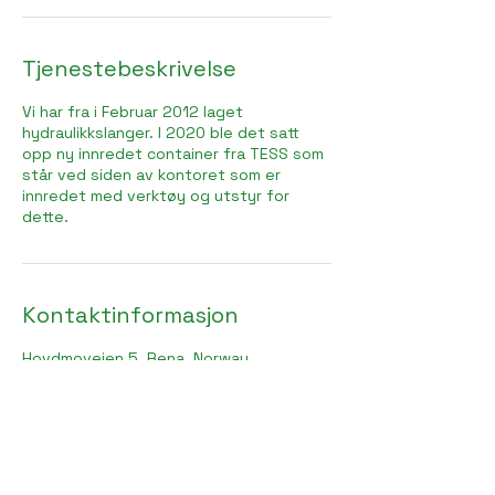
Tjenestebeskrivelse
Vi har fra i Februar 2012 laget
hydraulikkslanger. I 2020 ble det satt
opp ny innredet container fra TESS som
står ved siden av kontoret som er
innredet med verktøy og utstyr for
dette.
Kontaktinformasjon
Hovdmoveien 5, Rena, Norway
62 44 03 11
post@oljeexpressen.no