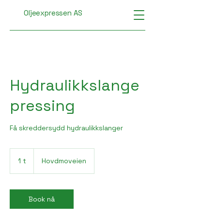
Oljeexpressen AS
Hydraulikkslange
pressing
Få skreddersydd hydraulikkslanger
1 t
1
Hovdmoveien
Book nå